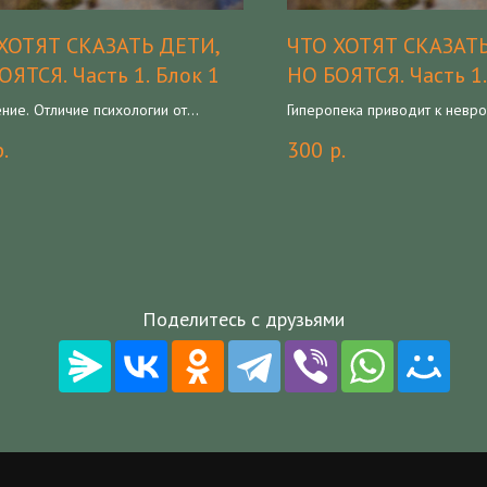
ХОТЯТ СКАЗАТЬ ДЕТИ,
ЧТО ХОТЯТ СКАЗАТ
ОЯТСЯ. Часть 1. Блок 1
НО БОЯТСЯ. Часть 1.
ение. Отличие психологии от
Гиперопека приводит к невро
икации. Конгруэнтность.
подростка. Как погасить ребе
р.
300
р.
икационный биатлон. Базовые
детском мире скверна. Кто 
пы в подходе к ребенку
до слез
Поделитесь с друзьями