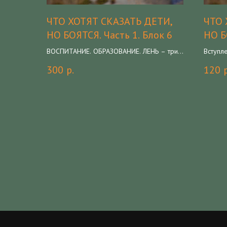
ЧТО ХОТЯТ СКАЗАТЬ ДЕТИ,
ЧТО 
НО БОЯТСЯ. Часть 1. Блок 6
НО Б
ВОСПИТАНИЕ. ОБРАЗОВАНИЕ. ЛЕНЬ – три
Вступл
слова-иллюзии, которые мы неверно
коммун
300
р.
120
понимаем, потому и вредим детям. Каким
Коммун
Енотом вырастет ваш ребенок.
принци
Космическая каша как пример умелой
манипуляции