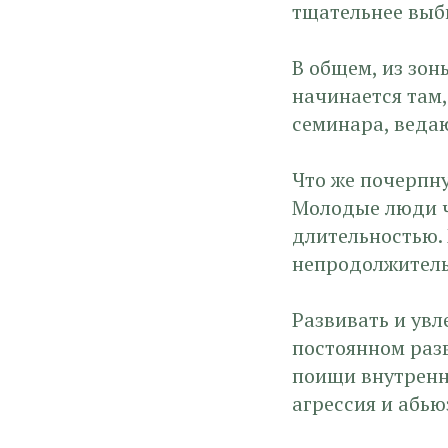
тщательнее выб
В общем, из зон
начинается там,
семинара, ведаю
Что же почерпн
Молодые люди ч
длительностью.
непродолжитель
Развивать и ув
постоянном разв
поищи внутренни
агрессия и абью