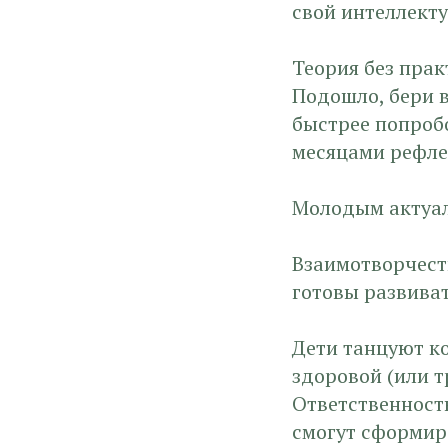
свой интеллект
Теория без прак
Подошло, бери в
быстрее попробо
месяцами рефле
Молодым актуал
Взаимотворчест
готовы развиват
Дети танцуют ко
здоровой (или 
Ответственность
смогут сформир