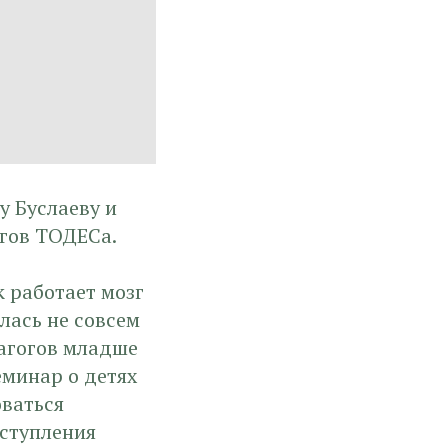
у Буслаеву и
гов ТОДЕСа.
к работает мозг
алась не совсем
агогов младше
еминар о детях
оваться
ыступления