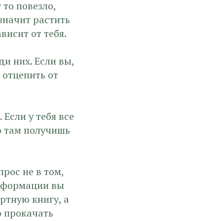
 то повезло,
 значит растить
висит от тебя.
и них. Если вы,
 отцепить от
 Если у тебя все
но там получишь
прос не в том,
информации вы
ртную книгу, а
о прокачать