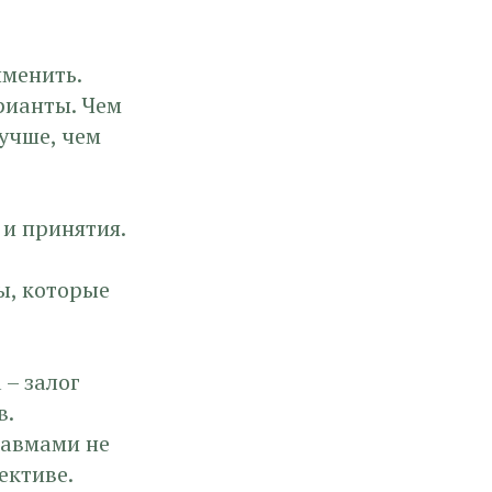
именить.
рианты. Чем
лучше, чем
 и принятия.
ы, которые
 – залог
в.
равмами не
ективе.