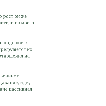
о рост он же
шатели из моего
, поделюсь:
ределяется их
 отношения на
твеннном
давание, иди,
наче пассивная