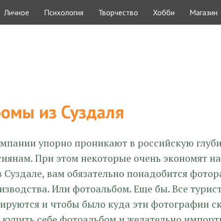
Личное
Психология
Творчество
Хобби
Магазин
омы из Суздаля
мпании упорно проникают в российскую глуби
сиянам. При этом некоторые очень экономят на
в Суздале, вам обязательно понадобится фото
зводства. Или фотоальбом. Еще бы. Все турис
ируются и чтобы было куда эти фотографии с
 купить себе фотоальбом и желательно импорт