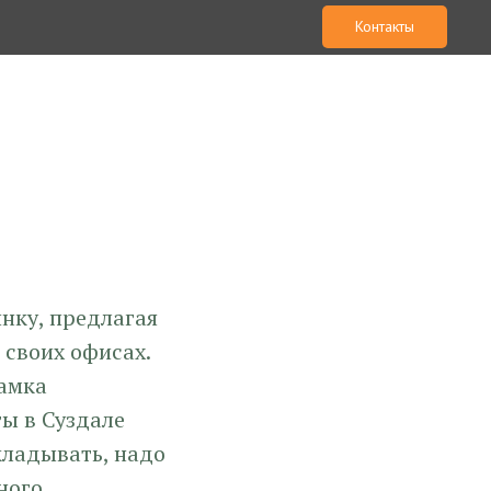
Контакты
нку, предлагая
 своих офисах.
рамка
ты в Суздале
кладывать, надо
ного