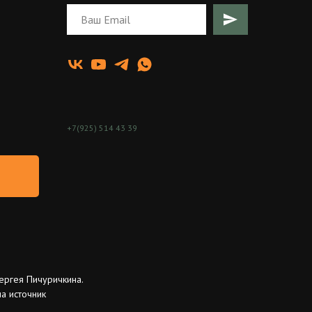
+7(925) 514 43 39
ергея Пичуричкина.
а источник