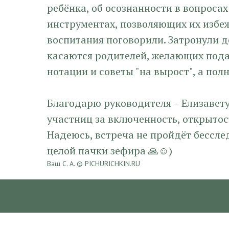
ребёнка, об осознанности в вопроса
инструментах, позволяющих их избеж
воспитания поговорили. Затронули д
касаются родителей, желающих пода
нотации и советы "на вырост", а пол
Благодарю руководителя – Елизавету
участниц за включенность, открытос
Надеюсь, встреча не пройдёт бесслед
целой пачки зефира 🙏☺️)
Ваш С. А. © PICHURICHKIN.RU
Блог
2026-05-19 18:12