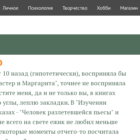
Личное
Психология
Творчество
Хобби
Магазин
о
 10 назад (гипотетически), восприняла бы
астер и Маргарита", точнее не восприняла
стите меня, да и не только вы, в книгах
углы, леплю закладки. В "Изучении
азах - "Человек разлетевшейся пьесы" и
ше всего на свете ежик не любил меньше
 Некоторые моменты отчего-то посчитала