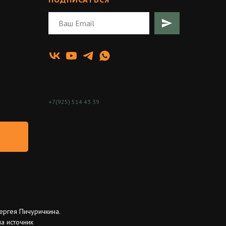
+7(925) 514 43 39
ергея Пичуричкина.
а источник