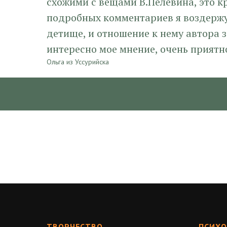
схожими с вещами В.Пелевина, это к
подробных комментариев я воздержус
детище, и отношение к нему автора 
интересно мое мнение, очень приятно
Ольга из Уссурийска
Литературное твор
2022-05-27 09:30
ТВОРЧЕСТВО
ПСИХО