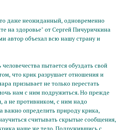
-то даже неожиданный, одновременно
те на здоровье" от Сергей Пичуричкина
ми автор объехал всю нашу страну и
ь человечества пытается обуздать свой
 том, что крик разрушает отношения и
нара призывает не только перестать
омочь нам с ним подружиться. Но прежде
 а не противником, с ним надо
ва важно определить природу крика,
научиться считывать скрытые сообщения,
крика наше же тело. Подружившись с