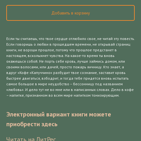
Добавить в корзину
Если ты считаешь, что твое сердце отлюбило свое, не читай эту повесть.
Если говоришь о любви в прошедшем времени, не открывай страниц
книги, не вороши прошлое, потому что прошлое предстанет в
настоящем, всколыхнет чувства. На какое-то время ты вновь
окажешься собой. Не порть себе кровь, лучше займись домом, или
своими волосами, или дачей, просто пожарь яичницу. Кто знает, а
вдруг «Кофе «Капуччино» разбудит твое сознание, заставит кровь
быстрее двигаться, взбодрит, и тогда тебе придется вновь испытать
самое большое в мире неудобство – бессонницу под названием
«любовь». И дело тут не во мне или в написанных словах. Дело в кофе
– напитке, признанном во всем мире напитком тонизирующим.
Электронный вариант книги можете
приобрести здесь
Читать на ЛитРес