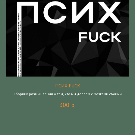
ПСИХ FUCK
Сборник размышлений о том, что мы делаем с мозгами своими
ад
и с мозгами близких нам людей… о психологии, то есть
300
р.
ом
тво
во